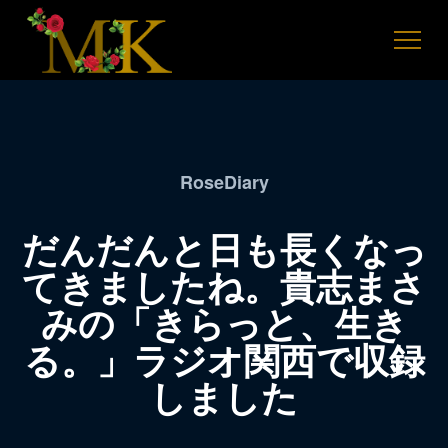
RoseDiary
だんだんと日も長くなっ
てきましたね。貴志まさ
みの「きらっと、生き
る。」ラジオ関西で収録
しました