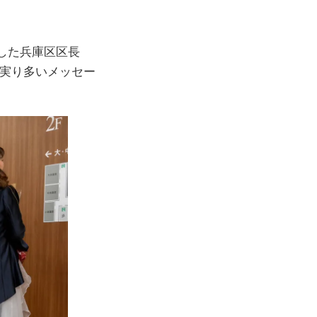
。
した兵庫区区長
も実り多いメッセー