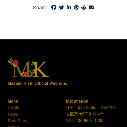
Share:
Masami Kishi Official Web site.
Menu
Information
住所 558-0055 大阪市住
HOME
吉区万代5丁目17−25
News
電話 06-6674-1135
RoseDiary