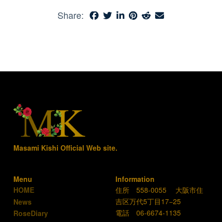
Share:
Masami Kishi Official Web site.
Menu
Information
住所 558-0055 大阪市住
HOME
吉区万代5丁目17−25
News
電話 06-6674-1135
RoseDiary