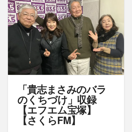
「貴志まさみのバラ
のくちづけ」収録
【エフエム宝塚】
【さくらFM】