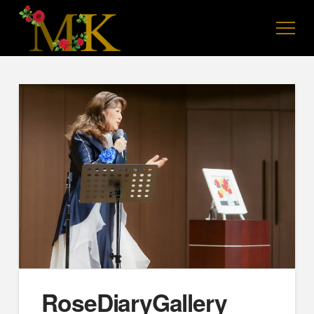
RoseDiaryGallery